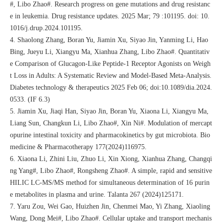
#, Libo Zhao#. Research progress on gene mutations and drug resistanc
e in leukemia. Drug resistance updates. 2025 Mar; 79 :101195. doi: 10.
1016/j.drup.2024.101195.
4. Shaolong Zhang, Boran Yu, Jiamin Xu, Siyao Jin, Yanming Li, Hao
Bing, Jueyu Li, Xiangyu Ma, Xianhua Zhang, Libo Zhao#. Quantitativ
e Comparison of Glucagon-Like Peptide-1 Receptor Agonists on Weigh
t Loss in Adults: A Systematic Review and Model-Based Meta-Analysis.
Diabetes technology & therapeutics 2025 Feb 06; doi:10.1089/dia.2024.
0533. (IF 6.3)
5. Jiamin Xu, Jiaqi Han, Siyao Jin, Boran Yu, Xiaona Li, Xiangyu Ma,
Liang Sun, Changkun Li, Libo Zhao#, Xin Ni#. Modulation of mercapt
opurine intestinal toxicity and pharmacokinetics by gut microbiota. Bio
medicine & Pharmacotherapy 177(2024)116975.
6. Xiaona Li, Zhini Liu, Zhuo Li, Xin Xiong, Xianhua Zhang, Changqi
ng Yang#, Libo Zhao#, Rongsheng Zhao#. A simple, rapid and sensitive
HILIC LC-MS/MS method for simultaneous determination of 16 purin
e metabolites in plasma and urine. Talanta 267 (2024)125171.
7. Yaru Zou, Wei Gao, Huizhen Jin, Chenmei Mao, Yi Zhang, Xiaoling
Wang, Dong Mei#, Libo Zhao#. Cellular uptake and transport mechanis