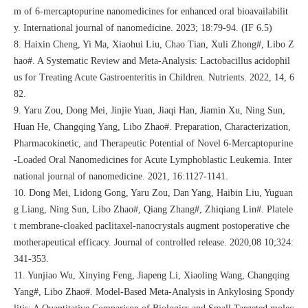
m of 6-mercaptopurine nanomedicines for enhanced oral bioavailabilit
y. International journal of nanomedicine. 2023; 18:79-94. (IF 6.5)
8. Haixin Cheng, Yi Ma, Xiaohui Liu, Chao Tian, Xuli Zhong#, Libo Z
hao#. A Systematic Review and Meta-Analysis: Lactobacillus acidophil
us for Treating Acute Gastroenteritis in Children. Nutrients. 2022, 14, 6
82.
9. Yaru Zou, Dong Mei, Jinjie Yuan, Jiaqi Han, Jiamin Xu, Ning Sun,
Huan He, Changqing Yang, Libo Zhao#. Preparation, Characterization,
Pharmacokinetic, and Therapeutic Potential of Novel 6-Mercaptopurine
-Loaded Oral Nanomedicines for Acute Lymphoblastic Leukemia. Inter
national journal of nanomedicine. 2021, 16:1127-1141.
10. Dong Mei, Lidong Gong, Yaru Zou, Dan Yang, Haibin Liu, Yuguan
g Liang, Ning Sun, Libo Zhao#, Qiang Zhang#, Zhiqiang Lin#. Platele
t membrane-cloaked paclitaxel-nanocrystals augment postoperative che
motherapeutical efficacy. Journal of controlled release. 2020,08 10;324:
341-353.
11. Yunjiao Wu, Xinying Feng, Jiapeng Li, Xiaoling Wang, Changqing
Yang#, Libo Zhao#. Model-Based Meta-Analysis in Ankylosing Spondy