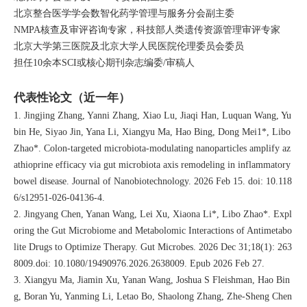
北京整合医学学会数智化药学管理与服务分会副主委
NMPA核查及审评咨询专家，科技部人类遗传资源管理审评专家
北京大学第三医院及北京大学人民医院伦理委员会委员
担任10余本SCI或核心期刊杂志编委/审稿人
代表性论文（近一年）
1. Jingjing Zhang, Yanni Zhang, Xiao Lu, Jiaqi Han, Luquan Wang, Yu
bin He, Siyao Jin, Yana Li, Xiangyu Ma, Hao Bing, Dong Mei1*, Libo
Zhao*. Colon-targeted microbiota-modulating nanoparticles amplify az
athioprine efficacy via gut microbiota axis remodeling in inflammatory
bowel disease. Journal of Nanobiotechnology. 2026 Feb 15. doi: 10.118
6/s12951-026-04136-4.
2. Jingyang Chen, Yanan Wang, Lei Xu, Xiaona Li*, Libo Zhao*. Expl
oring the Gut Microbiome and Metabolomic Interactions of Antimetabo
lite Drugs to Optimize Therapy. Gut Microbes. 2026 Dec 31;18(1): 263
8009.doi: 10.1080/19490976.2026.2638009. Epub 2026 Feb 27.
3. Xiangyu Ma, Jiamin Xu, Yanan Wang, Joshua S Fleishman, Hao Bin
g, Boran Yu, Yanming Li, Letao Bo, Shaolong Zhang, Zhe-Sheng Chen